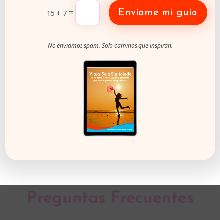
=
Envíame mi guía
15 + 7
No enviamos spam. Solo caminos que inspiran.
¡Unirme a la
=
8 + 9
escapada!
Preguntas Frecuentes