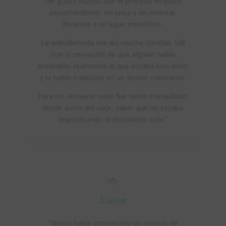
Me gustó mucho que el proceso empezó
escuchándome, sin prisa y sin intentar
llevarme a un lugar específico.
La videollamada me dio mucha claridad. Salí
con la sensación de que alguien había
entendido realmente lo que estaba buscando
y lo había traducido en un diseño coherente.
Para mí, el mayor valor fue sentir tranquilidad
desde antes del viaje, saber que no estaba
improvisando ni decidiendo sola.”
Lucía
“Nunca había contratado un servicio de