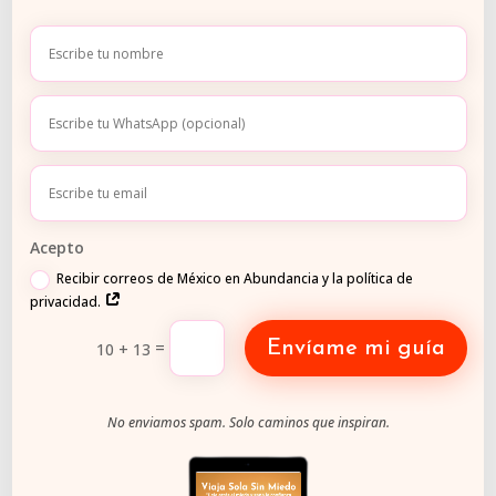
El siguiente paso es contarnos tu idea con calma.
No hace falta tener todo claro todavía.
El diseño comienza escuchándote.
Quiero contarles el viaje que tengo en
mente
Acepto
Recibir correos de México en Abundancia y la política de
privacidad.
Lo que otras personas han
=
Envíame mi guía
10 + 13
vivido al confiar su viaje
No enviamos spam. Solo caminos que inspiran.