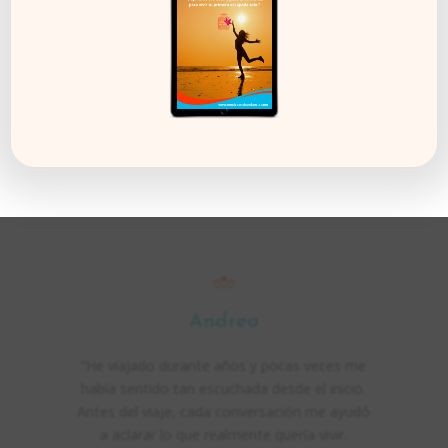
Cada proceso es distinto.
Hay quienes llegan con dudas, ilusión o incluso miedo,
y encuentran claridad, acompañamiento
y una forma distinta de pensar su viaje.
Estas son algunas voces de personas
que confiaron su experiencia y hoy la recuerdan con
gratitud.
Andrea
“He viajado durante años y pocas veces me
había sentido tan escuchada desde el inicio.
Antes del viaje, cada conversación me ayudó
a aclarar lo que realmente quería vivir.