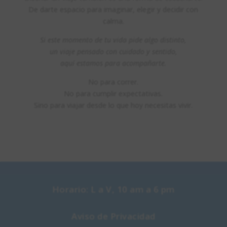
De darte espacio para imaginar, elegir y decidir con
calma.
Si este momento de tu vida pide algo distinto,
un viaje pensado con cuidado y sentido,
aquí estamos para acompañarte.
No para correr.
No para cumplir expectativas.
Sino para viajar desde lo que hoy necesitas vivir.
Horario: L a V, 10 am a 6 pm
Aviso de Privacidad