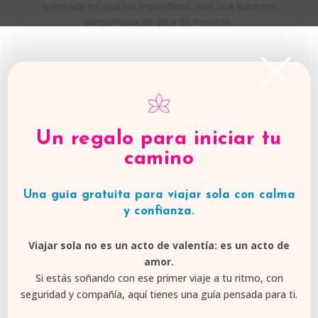
enfocada en ajustes específicos, con una duración
aproximada de 20 a 30 minutos.
×
Nota importante sobre el alcance del servicio
Si decides contratar
únicamente el diseño del
Un regalo para iniciar tu
itinerario
camino
para realizar el viaje por tu cuenta,
la inversión incluye solo el diseño del viaje.
Una guía gratuita para viajar sola con calma
No contempla acompañamiento ni asesoría
y confianza.
durante el viaje,
ya que esto requeriría la presencia y seguimiento
Viajar sola no es un acto de valentía: es un acto de
de una persona a distancia.
amor.
Si estás soñando con ese primer viaje a tu ritmo, con
Si sientes que este proceso resuena
seguridad y compañía, aquí tienes una guía pensada para ti.
contigo